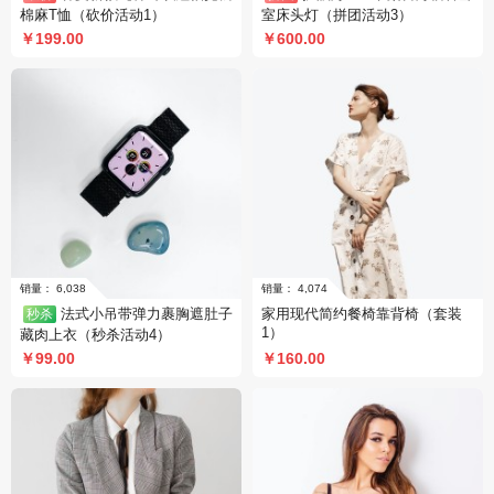
棉麻T恤（砍价活动1）
室床头灯（拼团活动3）
￥199.00
￥600.00
销量： 8
销量： 1,096
法式小吊带弹力裹胸遮肚子
家用现代简约餐椅靠背椅（套装
秒杀
1）
藏肉上衣（秒杀活动4）
￥99.00
￥160.00