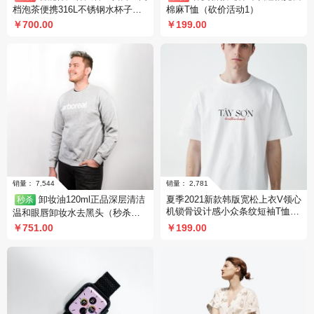
档泡茶便携316L不锈钢水杯子
棉麻T恤（砍价活动1）
（砍价活动3）
￥700.00
￥199.00
销量： 4,058
销量： 8
卸妆油120ml正品深层清洁
夏季2021新款韩版宽松上衣V领心
秒杀
机锁骨设计感小众条纹短袖T恤女
温和眼唇卸妆水去黑头（秒杀活
- 红色/S
动1）
￥751.00
￥199.00