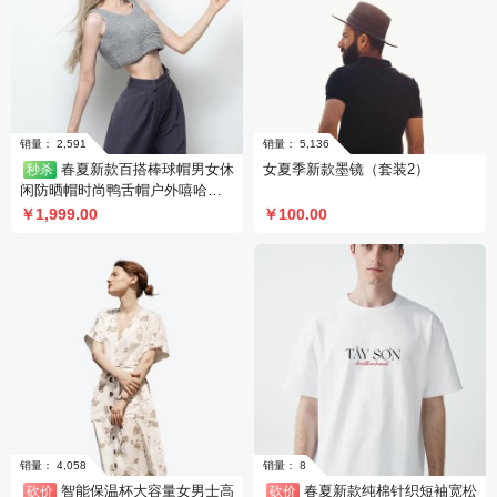
春夏新款百搭棒球帽男女休
女夏季新款墨镜（套装2）
秒杀
闲防晒帽时尚鸭舌帽户外嘻哈帽
（秒杀活动3）
￥1,999.00
￥100.00
销量： 2,591
销量： 5,136
智能保温杯大容量女男士高
春夏新款纯棉针织短袖宽松
砍价
砍价